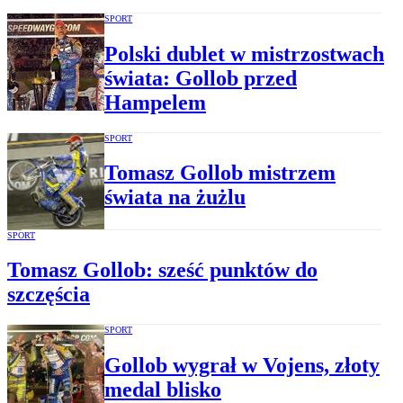
SPORT
Polski dublet w mistrzostwach
świata: Gollob przed
Hampelem
SPORT
Tomasz Gollob mistrzem
świata na żużlu
SPORT
Tomasz Gollob: sześć punktów do
szczęścia
SPORT
Gollob wygrał w Vojens, złoty
medal blisko