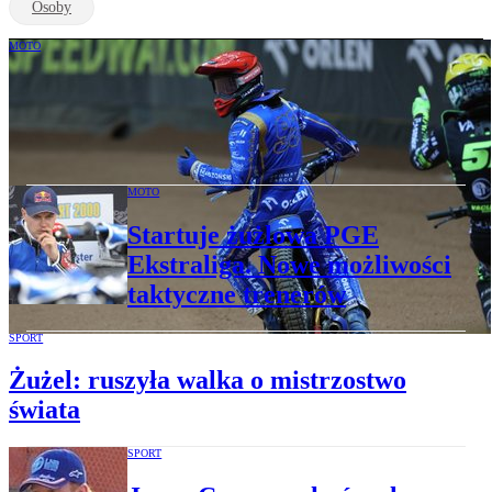
Osoby
MOTO
Grand Prix: Bartosz Zmarzlik pobił
rekord Jasona Crumpa. Pewnie zmierza
po piąty tytuł
MOTO
Startuje żużlowa PGE
Ekstraliga. Nowe możliwości
taktyczne trenerów
SPORT
Żużel: ruszyła walka o mistrzostwo
świata
SPORT