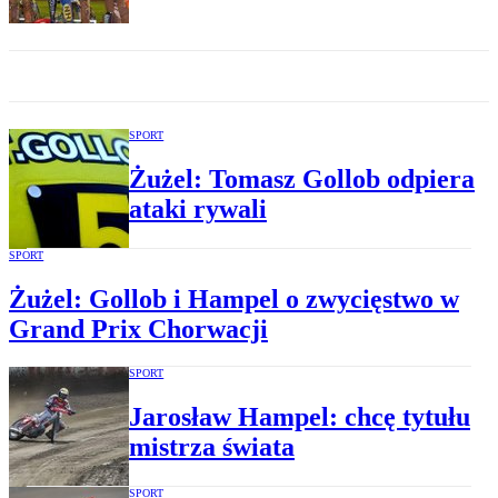
SPORT
Żużel: Tomasz Gollob odpiera
ataki rywali
SPORT
Żużel: Gollob i Hampel o zwycięstwo w
Grand Prix Chorwacji
SPORT
Jarosław Hampel: chcę tytułu
mistrza świata
SPORT