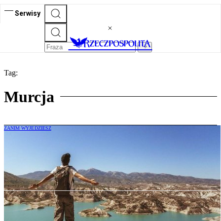
Serwisy
Tag:
Murcja
ZANIM WYJEDZIESZ
Hiszpańska Murcja – „ogród Europy” –
pachnie rozmarynem i kusi smakami