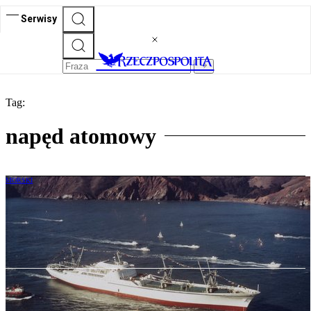
Serwisy
Tag:
napęd atomowy
MORSKI
Amerykanie wracają do atomowych
statków