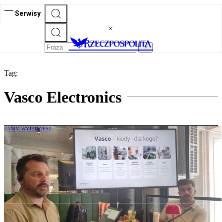
Serwisy
Tag:
Vasco Electronics
ZANIM WYJEDZIESZ
Tłumacz AI polskiej firmy podbija świat.
Działa w 200 krajach bez dodatkowych
kosztów