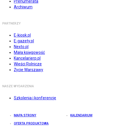
Prenumerata
Archiwum
PARTNERZY
E-kiosk.pl
E-gazety.pl
Nexto.pl
Mała księgowość
Kancelarierp.pl
Wieści Rolnicze
Życie Warszawy
NASZE WYDARZENIA
Szkolenia i konferencje
MAPA STRONY
KALENDARIUM
OFERTA PRODUKTOWA