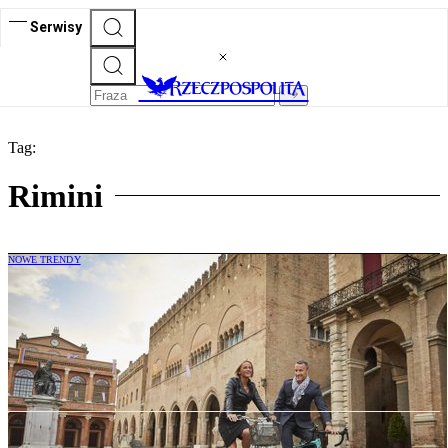
Serwisy
Tag:
Rimini
NOWE TRENDY
Więcej Polaków w Emilii-Romanii. „Z
włoskich regionów ten najmocniej wierzy
w polski rynek”