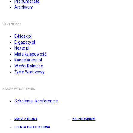
Prenumerata
Archiwum
PARTNERZY
E-kiosk.pl
E-gazety.pl
Nexto.pl
Mała księgowość
Kancelarierp.pl
Wieści Rolnicze
Życie Warszawy
NASZE WYDARZENIA
Szkolenia i konferencje
MAPA STRONY
KALENDARIUM
OFERTA PRODUKTOWA