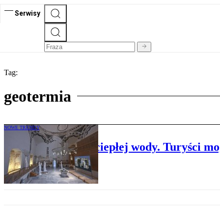
Serwisy
Tag:
geotermia
NOWE TRENDY
Turcja ma źródła ciepłej wody. Turyści m