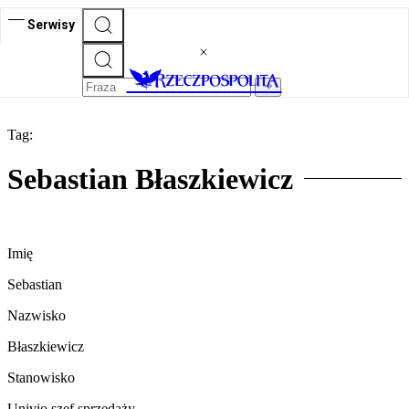
Serwisy
Tag:
Sebastian Błaszkiewicz
Imię
Sebastian
Nazwisko
Błaszkiewicz
Stanowisko
Univio szef sprzedaży