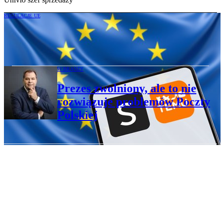
REGULACJE UE
Wkrótce opłaty od drobnych przesyłek
spoza UE
W BRANŻY
Prezes zwolniony, ale to nie
rozwiązuje problemów Poczty
Polskiej