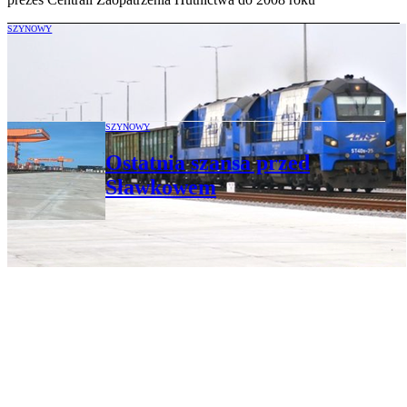
SZYNOWY
Jaka jest przyszłość przed PKP LHS i
terminalem w Sławkowie?
SZYNOWY
Ostatnia szansa przed
Sławkowem