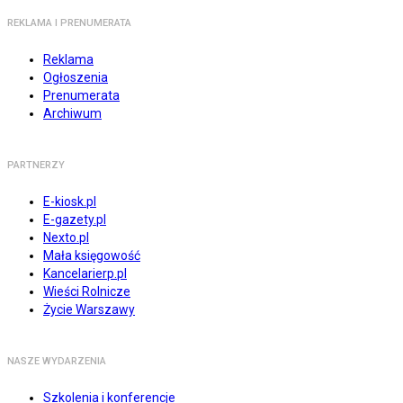
REKLAMA I PRENUMERATA
Reklama
Ogłoszenia
Prenumerata
Archiwum
PARTNERZY
E-kiosk.pl
E-gazety.pl
Nexto.pl
Mała księgowość
Kancelarierp.pl
Wieści Rolnicze
Życie Warszawy
NASZE WYDARZENIA
Szkolenia i konferencje