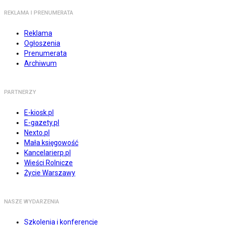
REKLAMA I PRENUMERATA
Reklama
Ogłoszenia
Prenumerata
Archiwum
PARTNERZY
E-kiosk.pl
E-gazety.pl
Nexto.pl
Mała księgowość
Kancelarierp.pl
Wieści Rolnicze
Życie Warszawy
NASZE WYDARZENIA
Szkolenia i konferencje