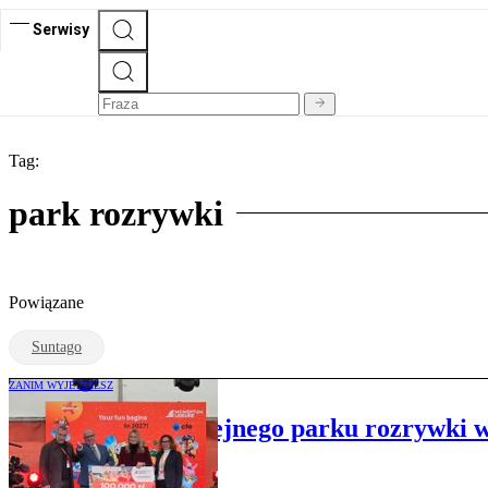
Serwisy
Tag:
park rozrywki
Powiązane
Suntago
ZANIM WYJEDZIESZ
Rusza budowa kolejnego parku rozrywki w 