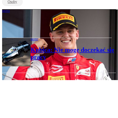
Osoby
MOTO
Mick Schumacher w Formule 1.
Sprawdzian genów
MOTO
Kubica: Nie mogę doczekać się
pracy