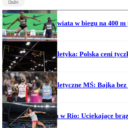
Osoby
INNE SPORTY
Jest nowy rekord świata w biegu na 400 m 
LEKKOATLETYKA
Lekkoatletyka: Polska ceni tycz
LEKKOATLETYKA
Lekkoatletyczne MŚ: Bajka bez
SPORT
Igrzyska w Rio: Uciekające br