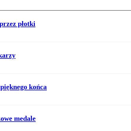
przez płotki
karzy
 pięknego końca
ązowe medale