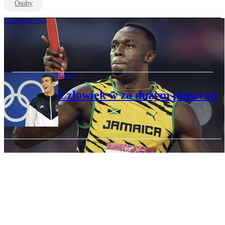
Osoby
LEKKOATLETYKA
O dopingu wśród mistrzów
lekkoatletycznego sprintu
SPORT
Człowiek w za dużym płaszczu