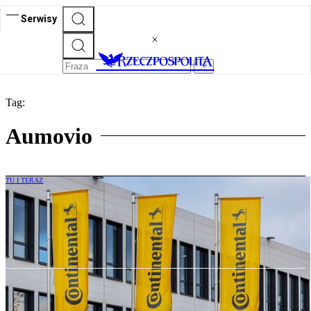
Serwisy
Tag:
Aumovio
TU I TERAZ
Continental wraca do korzeni. Firma
skupi się wyłącznie na produkcji opon