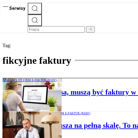
Serwisy
Tag:
fikcyjne faktury
KRAJOWY SYSTEM E-FAKTUR (KSEF)
Rachunki do lamusa, muszą być faktury 
KRAJOWY SYSTEM E-FAKTUR (KSEF)
KSeF rusza na pełną skalę. To na