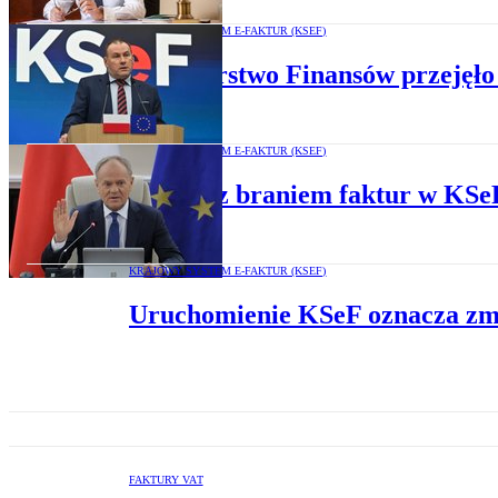
KRAJOWY SYSTEM E-FAKTUR (KSEF)
Ministerstwo Finansów przejęło 
KRAJOWY SYSTEM E-FAKTUR (KSEF)
Koniec z braniem faktur w KSeF
KRAJOWY SYSTEM E-FAKTUR (KSEF)
Uruchomienie KSeF oznacza zmi
FAKTURY VAT