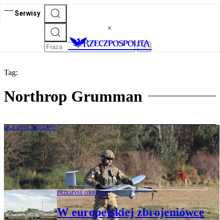
Serwisy
Tag:
Northrop Grumman
PRZEMYSŁ OBRONNY
Zbrojeniówka rozgrzała giełdy. Wycena
polskiej Grupy WB może przekroczyć 20
mld zł
PRZEMYSŁ OBRONNY
W europejskiej zbrojeniówce