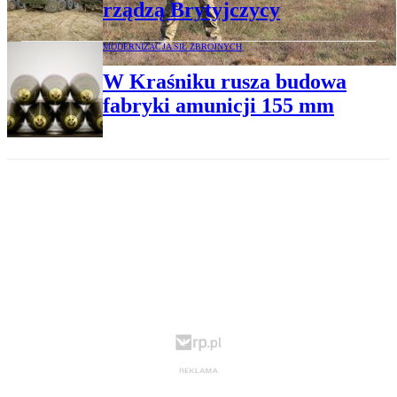
rządzą Brytyjczycy
MODERNIZACJA SIŁ ZBROJNYCH
W Kraśniku rusza budowa
fabryki amunicji 155 mm