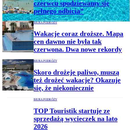
czerwcu spodziewamy się
pełnego odbicia”
BIURA PODRÓŻY
Wakacje coraz droższe. Mapa
cen dawno nie była tak
czerwona. Dwa nowe rekordy
BIURA PODRÓŻY
Skoro drożeje paliwo, muszą
też drożeć wakacje? Okazuje
się, że niekoniecznie
BIURA PODRÓŻY
TOP Touristik startuje ze
sprzedażą wycieczek na lato
2026