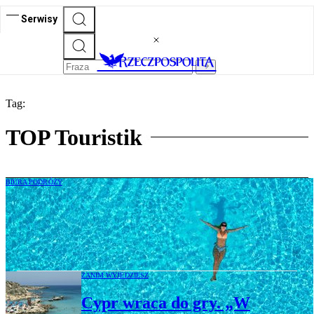
Serwisy
Tag:
TOP Touristik
BIURA PODRÓŻY
Wakacje 2026: Bułgaria plus 100 zł,
Turcja – 180 zł, Egipt – 360 zł, Grecja –
400 złotych
ZANIM WYJEDZIESZ
Cypr wraca do gry. „W