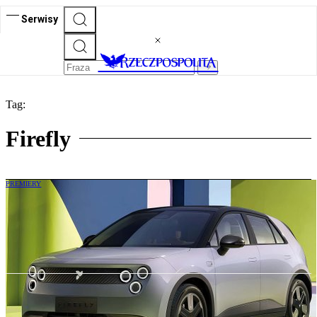
Serwisy
Tag:
Firefly
PREMIERY
Ten mały elektryk z Chin ma podbić
Europę. Cena poniżej 85 tys. zł