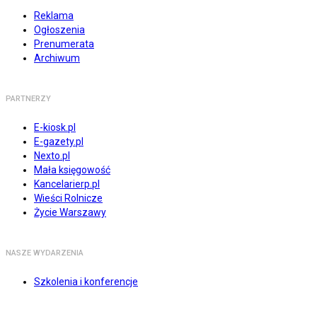
Reklama
Ogłoszenia
Prenumerata
Archiwum
PARTNERZY
E-kiosk.pl
E-gazety.pl
Nexto.pl
Mała księgowość
Kancelarierp.pl
Wieści Rolnicze
Życie Warszawy
NASZE WYDARZENIA
Szkolenia i konferencje