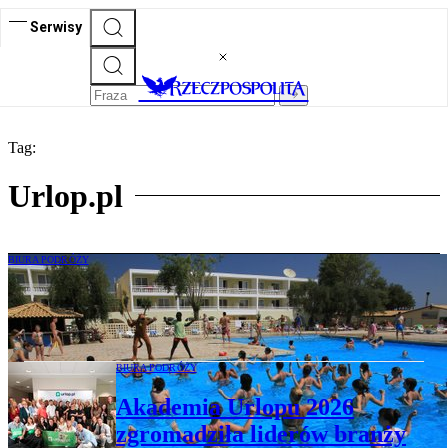
Serwisy
Tag:
Urlop.pl
BIURA PODRÓŻY
Raport Urlop.pl. Polak na zagranicznych
wakacjach 2026 – dokąd i za ile wyjedzie?
BIURA PODRÓŻY
Akademia Urlopu 2026
zgromadziła liderów branży