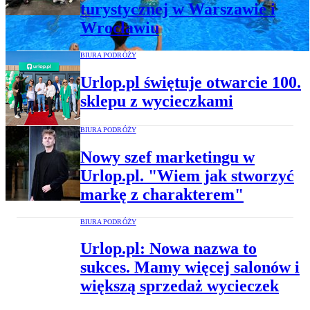
turystycznej w Warszawie i
Wrocławiu
BIURA PODRÓŻY
Urlop.pl świętuje otwarcie 100.
sklepu z wycieczkami
BIURA PODRÓŻY
Nowy szef marketingu w
Urlop.pl. "Wiem jak stworzyć
markę z charakterem"
BIURA PODRÓŻY
Urlop.pl: Nowa nazwa to
sukces. Mamy więcej salonów i
większą sprzedaż wycieczek