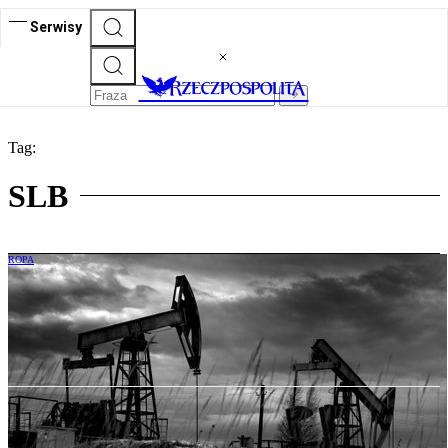
Serwisy
Tag:
SLB
ROPA
Amerykański koncern pokochał Rosję.
Twierdzi, że nie łamie sankcji