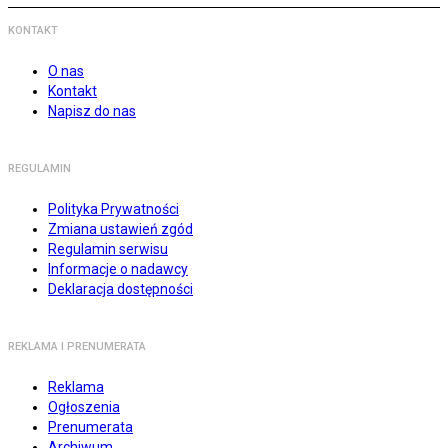
KONTAKT
O nas
Kontakt
Napisz do nas
REGULAMIN
Polityka Prywatności
Zmiana ustawień zgód
Regulamin serwisu
Informacje o nadawcy
Deklaracja dostępności
REKLAMA I PRENUMERATA
Reklama
Ogłoszenia
Prenumerata
Archiwum