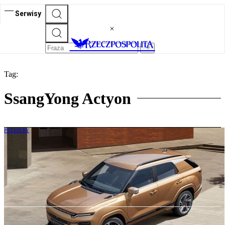
Serwisy
Tag:
SsangYong Actyon
PREMIERY
Range Rover od Ssangyonga. Polskie ceny
nowego SUV-a coupe z szykownym
wyglądem