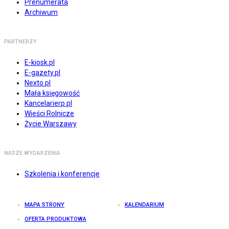
Prenumerata
Archiwum
PARTNERZY
E-kiosk.pl
E-gazety.pl
Nexto.pl
Mała księgowość
Kancelarierp.pl
Wieści Rolnicze
Życie Warszawy
NASZE WYDARZENIA
Szkolenia i konferencje
MAPA STRONY
KALENDARIUM
OFERTA PRODUKTOWA