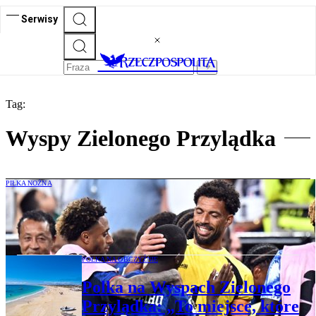
Serwisy
Tag:
Wyspy Zielonego Przylądka
PIŁKA NOŻNA
Wyspy Zielonego Przylądka bez wygranej
na mundialu, ale grają dalej
POLKA NA OBCZYŹNIE
Polka na Wyspach Zielonego
Przylądka: „To miejsce, które