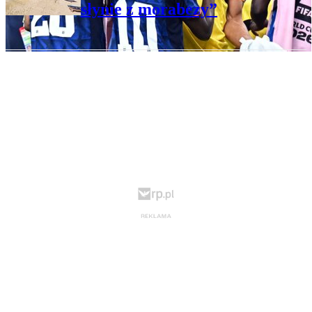
słynie z morabezy”