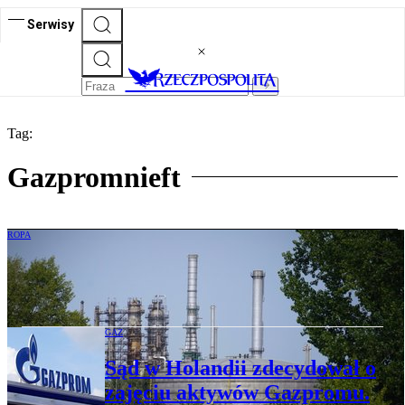
Serwisy
Tag:
Gazpromnieft
ROPA
Węgierski MOL zdobywa kolejny rynek
w Europie
GAZ
Sąd w Holandii zdecydował o
zajęciu aktywów Gazpromu.