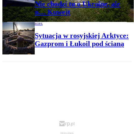
Nie chodzi tu o Ukrainę, ale
o… Kuwejt
ROPA
Sytuacja w rosyjskiej Arktyce:
Gazprom i Łukoil pod ścianą