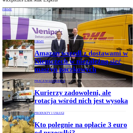
FIRMY
DHL eCommerce rozpycha się w Europie
FIRMY
Amazon wszedł z dostawami w
Niemczech w niezależną sieć
maszyn paczkowych
PRACA W LOGISTYCE
Kurierzy zadowoleni, ale
rotacja wśród nich jest wysoka
PRODUKTY I USŁUGI
Kto polegnie na opłacie 3 euro
od przesyłki?