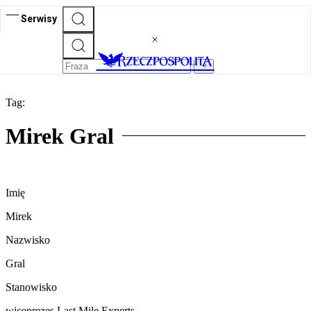
Serwisy
Tag:
Mirek Gral
Imię
Mirek
Nazwisko
Gral
Stanowisko
wiceprezes Last Mile Experts