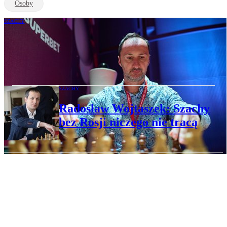
Osoby
SZACHY
Weselin Topałow, były mistrz świata w
szachach, dla „Rzeczpospolitej”: Dobrze
jest łączyć show i wygrywanie
SZACHY
Radosław Wojtaszek: Szachy
bez Rosji niczego nie tracą