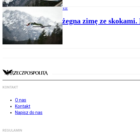
SKOKI NARCIARSKIE
Planica żegna zimę ze skokami. 
KONTAKT
O nas
Kontakt
Napisz do nas
REGULAMIN