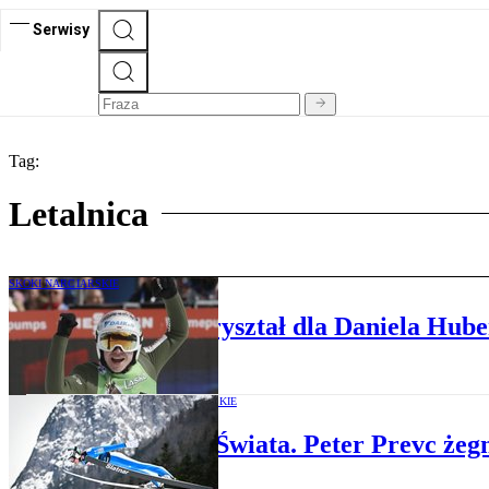
Serwisy
Tag:
Letalnica
SKOKI NARCIARSKIE
Planica. Ostatni kryształ dla Daniela Hube
SKOKI NARCIARSKIE
Puchar Świata. Peter Prevc żeg