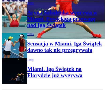
TENIS
Aryna Sabalenka wygrywa w
Miami. Powiększa przewagę
nad Igą Świątek
TENIS
Sensacja w Miami. Iga Świątek
dawno tak nie przegrywała
TENIS
Miami. Iga Świątek na
Florydzie już wygrywa