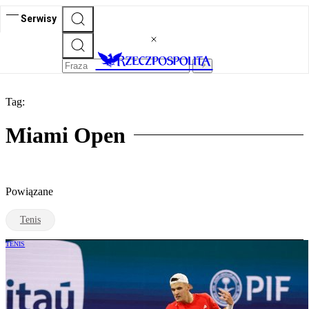
Serwisy
Tag:
Miami Open
Powiązane
Tenis
TENIS
Jakub Mensik wygrywa w Miami. Nowe
pokolenie w natarciu