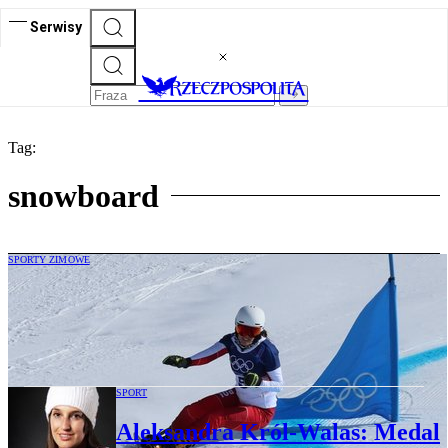
Serwisy
Tag:
snowboard
SPORTY ZIMOWE
Zimowe Igrzyska Olimpijskie. Bez
medalu dla Polski w snowboardzie,
zadecydował jeden błąd
SPORT
Aleksandra Król-Walas: Medal