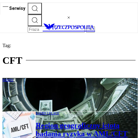
Serwisy
Tag:
CFT
BIZNES
Kontrola przeciwdziałania praniu
pieniędzy i finansowaniu terroryzmu
KADRY I PŁACE
Region geograficzny istotą
badania ryzyka w AML/CFT