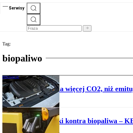
Serwisy
Tag:
biopaliwo
INNOWACJE
Ten silnik pochłania więcej CO2, niż emitu
REGULACJE UE
Elektryki kontra biopaliwa – K