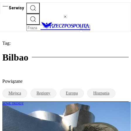
Serwisy
Tag:
Bilbao
Powiązane
Miejsca
Regiony
Europa
Hiszpania
NOWE TRENDY
Siedem współczesnych cudów świata –
rusza poszukiwanie nowych ikon
turystyki