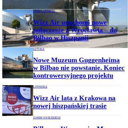
LINIE LOTNICZE
Wizz Air uruchomi nowe
połączenie z Wrocławia – do
Bilbao w Hiszpanii
SZTUKA
Nowe Muzeum Guggenheima
w Bilbao nie powstanie. Koniec
kontrowersyjnego projektu
LOTNISKA
Wizz Air lata z Krakowa na
nowej hiszpańskiej trasie
ZANIM WYJEDZIESZ