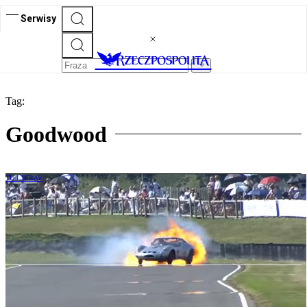
Serwisy
Tag:
Goodwood
TU I TERAZ
Ferrari 250 GTO za ponad 200 mln zł
podczas wyścigu zmieniło się w kulę ognia