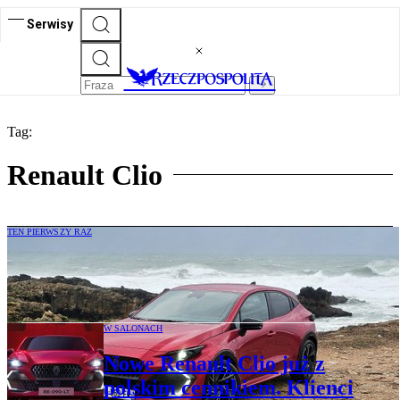
Serwisy
Tag:
Renault Clio
TEN PIERWSZY RAZ
Jeździmy nowym Renault Clio. Mocny
powrót lidera
W SALONACH
Nowe Renault Clio już z
polskim cennikiem. Klienci