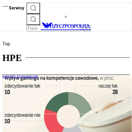
Serwisy
Tag:
HPE
RAPORTY EKONOMICZNE
Gry wideo to nie zabawa. Tak rodzą się
biznesowi giganci