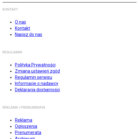
KONTAKT
O nas
Kontakt
Napisz do nas
REGULAMIN
Polityka Prywatności
Zmiana ustawień zgód
Regulamin serwisu
Informacje o nadawcy
Deklaracja dostępności
REKLAMA I PRENUMERATA
Reklama
Ogłoszenia
Prenumerata
Archiwum