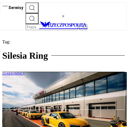
Serwisy
Tag:
Silesia Ring
ZA KIEROWNICĄ
Audi Driving Experience: Przygoda i
lekcja