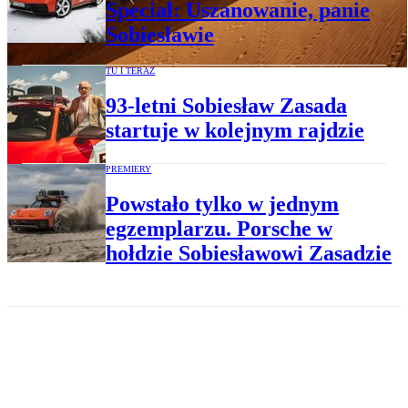
Special: Uszanowanie, panie
Sobiesławie
TU I TERAZ
93-letni Sobiesław Zasada
startuje w kolejnym rajdzie
PREMIERY
Powstało tylko w jednym
egzemplarzu. Porsche w
hołdzie Sobiesławowi Zasadzie