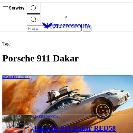
Serwisy
Tag:
Porsche 911 Dakar
SAMOCHÓD JUTRA
Porsche planuje nową generację 911
Dakar. Tym razem z napędem
hybrydowym
ZA KIEROWNICĄ
Porsche 911 Dakar RED58