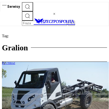
Serwisy
Tag:
Gralion
TU I TERAZ
W Pile powstaje nowa marka ciężarówek.
Trafi do wojska i straży pożarnej