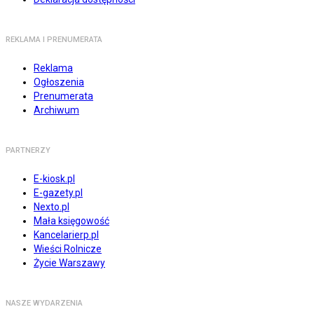
REKLAMA I PRENUMERATA
Reklama
Ogłoszenia
Prenumerata
Archiwum
PARTNERZY
E-kiosk.pl
E-gazety.pl
Nexto.pl
Mała księgowość
Kancelarierp.pl
Wieści Rolnicze
Życie Warszawy
NASZE WYDARZENIA