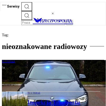
Serwisy
Tag:
nieoznakowane radiowozy
TU I TERAZ
Przybywa pułapek na kierowców. Flotę
nieoznakowanych BMW rozbudowuje
CANARD
TU I TERAZ
Inspekcja Transportu