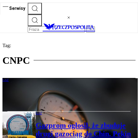
Serwisy
Tag:
CNPC
GAZ
Ile Chiny płacą Rosji za gaz? Dużo mniej
niż Węgry czy Turcja
GAZ
Gazprom ogłosił, że zbuduje
drugi gazociąg do Chin. Pekin