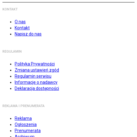
KONTAKT
O nas
Kontakt
Napisz do nas
REGULAMIN
Polityka Prywatności
Zmiana ustawień zgód
Regulamin serwisu
Informacje o nadawcy
Deklaracja dostępności
REKLAMA I PRENUMERATA
Reklama
Ogłoszenia
Prenumerata
Archiwum