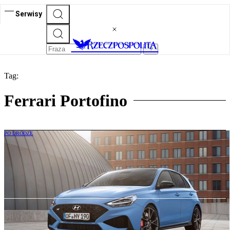
Serwisy
Tag:
Ferrari Portofino
PO DRODZE
Z tymi modelami musimy się pożegnać.
Koniec spalinowych „N-ek” Hyundaia