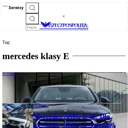
Serwisy
Tag:
mercedes klasy E
TU I TERAZ
W Turcji za Mercedesa zapłacisz prawie
trzy razy więcej niż w Polsce
PREMIERY
Mercedes-AMG E 53: Dla
prezesów, którzy zawsze się