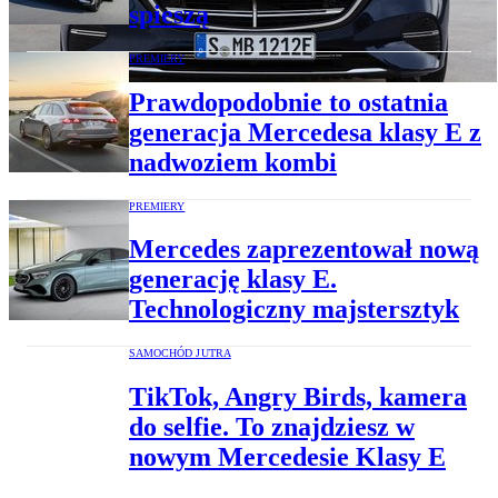
spieszą
PREMIERY
Prawdopodobnie to ostatnia
generacja Mercedesa klasy E z
nadwoziem kombi
PREMIERY
Mercedes zaprezentował nową
generację klasy E.
Technologiczny majstersztyk
SAMOCHÓD JUTRA
TikTok, Angry Birds, kamera
do selfie. To znajdziesz w
nowym Mercedesie Klasy E