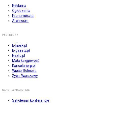
Reklama
Ogłoszenia
Prenumerata
Archiwum
PARTNERZY
E-kiosk.pl
E-gazety.pl
Nexto.pl
Mała księgowość
Kancelarierp.pl
Wieści Rolnicze
Życie Warszawy
NASZE WYDARZENIA
Szkolenia i konferencje