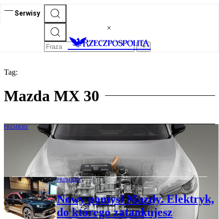
Serwisy
Tag:
Mazda MX 30
PREMIERY
Ruszyła produkcja wyjątkowej Mazdy. To
elektryk z silnikiem Wankla
PREMIERY
Nowy pomysł Mazdy. Elektryk,
do którego zatankujesz