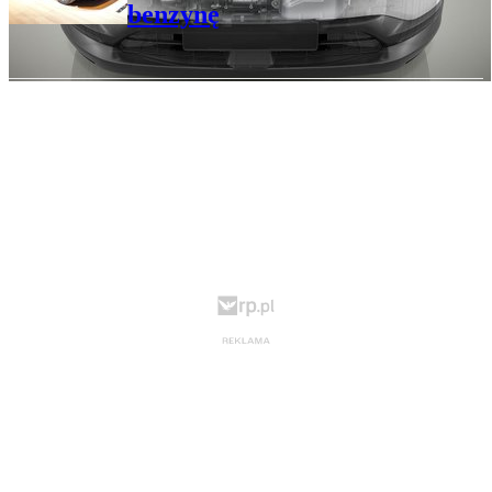
benzynę