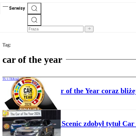
Serwisy
Tag:
car of the year
TU I TERAZ
Finał konkursu Car of the Year coraz bliże
PO DRODZE
Renault Scenic zdobył tytuł Car 