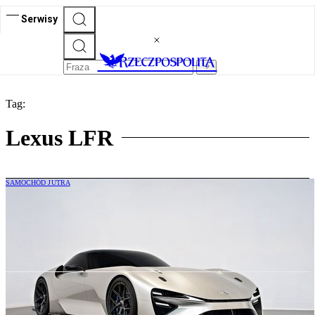
Serwisy
Tag:
Lexus LFR
SAMOCHÓD JUTRA
Lexus Electrified Sport: Coupe trafi do
produkcji najpóźniej w 2030 roku