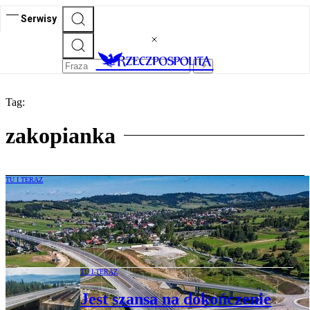
Serwisy
Tag:
zakopianka
TU I TERAZ
W piątek zostanie otwarty jeden z
najbardziej malowniczych fragmentów
Zakopianki
TU I TERAZ
Jest szansa na dokończenie