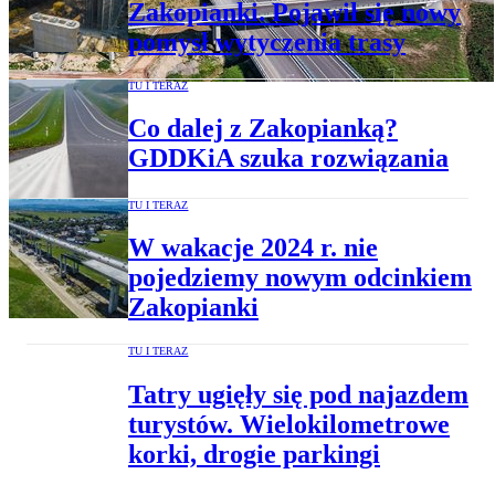
Zakopianki. Pojawił się nowy
pomysł wytyczenia trasy
TU I TERAZ
Co dalej z Zakopianką?
GDDKiA szuka rozwiązania
TU I TERAZ
W wakacje 2024 r. nie
pojedziemy nowym odcinkiem
Zakopianki
TU I TERAZ
Tatry ugięły się pod najazdem
turystów. Wielokilometrowe
korki, drogie parkingi