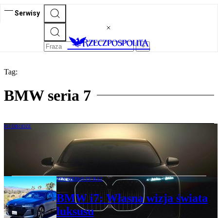
Serwisy
Tag:
BMW seria 7
PO DRODZE
Historia BMW serii 7: Forwardyzm w
wersji retro
TEN PIERWSZY RAZ
BMW i7: Własna wizja świata
luksusu