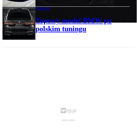
PREMIERY
Topowy model BMW po
polskim tuningu