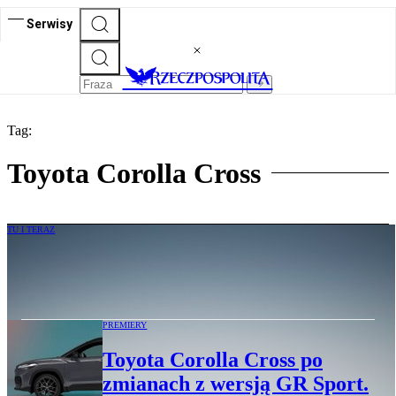
Serwisy
Tag:
Toyota Corolla Cross
TU I TERAZ
To nie jest Corolla. Ten model Toyoty jest
najpopularniejszą hybrydą na świecie
PREMIERY
Toyota Corolla Cross po
zmianach z wersją GR Sport.