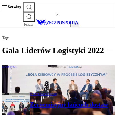
Serwisy
Tag:
Gala Liderów Logistyki 2022
LOGISTYKA
Gala Liderów Logistyki 2022 i rozdanie
nagród za nami!
ELEKTROMOBILNOŚĆ
Zeroemisyjny łańcuch dostaw