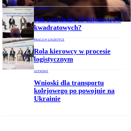
MAGAZYNY
Jak zazielenić 25 kilometrów
kwadratowych?
PRACA W LOGISTYCE
Rola kierowcy w procesie
logistycznym
SZYNOWY
Wnioski dla transportu
kolejowego po powojnie na
Ukrainie