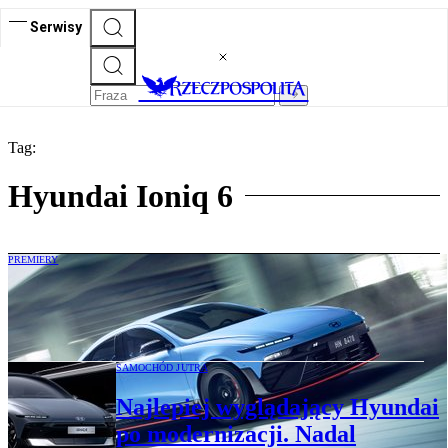
Serwisy
Tag:
Hyundai Ioniq 6
PREMIERY
Hyundai Ioniq 6 N: Wygląda jak Porsche
i może być szybszy
SAMOCHÓD JUTRA
Najlepiej wyglądający Hyundai
po modernizacji. Nadal