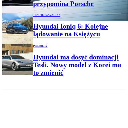
przypomina Porsche
TEN PIERWSZY RAZ
Hyundai Ioniq 6: Kolejne
lądowanie na Księżycu
PREMIERY
Hyundai ma dosyć dominacji
Tesli. Nowy model z Korei ma
to zmienić