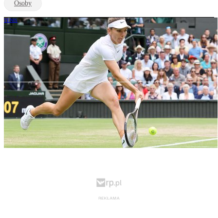
Osoby
TENIS
Półfinały Wimbledonu. Zapomnieć o
przyjaźni